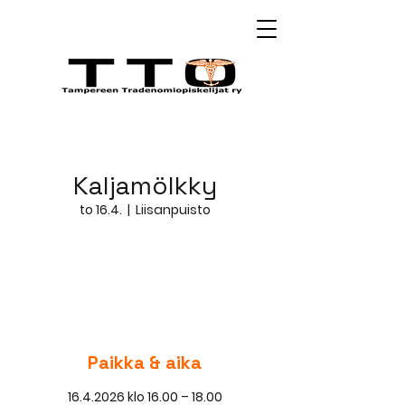
Kaljamölkky
to 16.4.
  |  
Liisanpuisto
Rekisteröityminen on suljettu
Katso muita tapahtumia
Paikka & aika
16.4.2026 klo 16.00 – 18.00