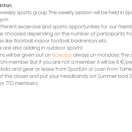
inton.
weekly sports group. The weekly session will be held in S
p.m.
different excercise and sports opportunities for our memb
l be choosed depending on the number of participants, 
ike floorball, indoor football, badminton, etc.
e are also adding in outdoor sports!
ns will be given out on 
Kide.app
 always on mondays. The ses
Uni member. But if you are not a member it will be 6 €/pe
ticks and gear or lease from SportUni or Loan from Tamk
of the closet and put your headbands on! Summer bod 202
 for TTO members.