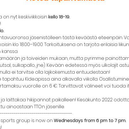
 on nyt keskiviikkoisin 
kello 18-19.
!
lo.
ntavuoronsa jäsenistölleen tästä keväästä eteenpäin. V
kkoisin klo 18.00–19.00. Tarkoituksena on tarjota erilaisia liik
n kanssa.
stujamäärän ja toiveiden mukaan, mutta pyrimme painottama
utsal, sulkapallo, jne). Kevään edetessä myös ulkolajit ast
inulla ei tarvitse olla lajikokemusta entuudestaan!
tapahtuu Kide.apissa aina alkavalla viikolla. Osallistumine
ertamaksu vuorolle on 6 €. Tarvittavat välineet voi tuoda i
ja laittakaa hikipannat paikalleen! Kesäkunto 2022 odott
tu ainoastaan TTO:n jäsenille.
------------------------------------
 sports group is now on 
Wednesdays from 6 pm to 7 pm.
!