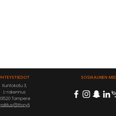
YHTEYSTIEDOT
SOSIAALINEN ME
Kuntokatu 3,
L-rakennus
33520 Tampere
hallitus@ttory.fi