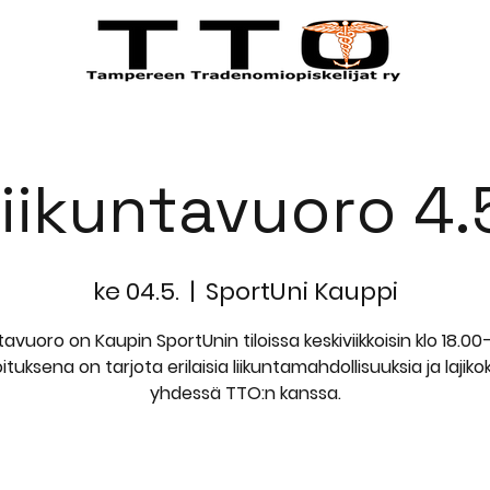
STÄ
TAPAHTUMAT
JÄSENILLE
iikuntavuoro 4.
ke 04.5.
  |  
SportUni Kauppi
ntavuoro on Kaupin SportUnin tiloissa keskiviikkoisin klo 18.00–
ituksena on tarjota erilaisia liikuntamahdollisuuksia ja lajikok
yhdessä TTO:n kanssa.
Registration is closed