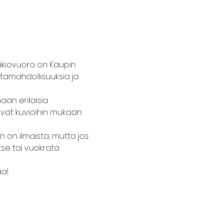
akiovuoro on Kaupin 
untamahdollisuuksia ja 
an erilaisia 
uvat kuvioihin mukaan. 
n on ilmaista, mutta jos 
tse tai vuokrata 
aa!