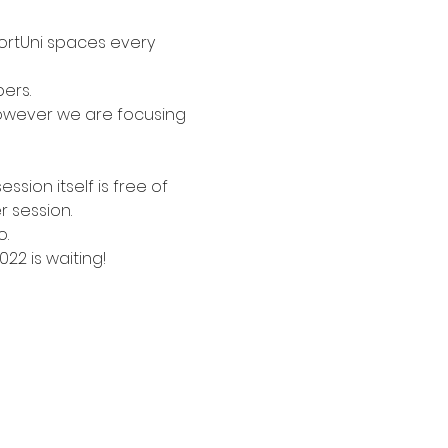
portUni spaces every 
ers.
however we are focusing 
sion itself is free of 
r session.
o.
2 is waiting!