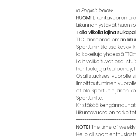
In English below.
HUOM!
 Liikuntavuoron aika
Liikunnan ystävät huomio
Tällä viikolla lajina sulkapal
TTO lanseeraa oman liiku
SportUnin tiloissa keskivii
lajikokeiluja yhdessä TTO:
Lajit valikoituvat osalli
höntsälajeja (salibandy, f
Osallistuaksesi vuorolle s
Ilmoittautuminen vuorolle 
et ole SportUnin jäsen, k
SportUnilta.
Kiristäkää kengännauhat 
Liikuntavuoro on tarkoitet
----------------------------
NOTE!
 The time of weekly
Hello all sport enthusiasts