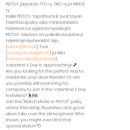
PISTOT järjestää: TTO ry, TIRO ry ja PIRATE 
ry
Kaikki PISTOT- tapahtumat ovat täysin 
häirintävapaita, eikä minkäänlaista 
häirintää tai syrjintää hyväksytä. 
PISTOT- bileissä on paikalla koulutetut 
häirintäyhdyshenkilöt Silja 
(
viihde@ttory.fi
), Toni 
(
jasenpalvelut@tiro.fi
) ja Mila 
(
hairinta.mila@piratery.fi
)
Valentine's Day is approaching! 💕
Are you looking for the perfect way to 
celebrate your dear friends? Or are 
you possibly still searching for 
company to join in the Valentine's Day 
festivities? 🕺💃🏼
Join the "Match Made in PISTOT" party, 
where friendship flourishes and good 
vibes take over the atmosphere. Who 
knows, you might even find that 
special Match! 💘