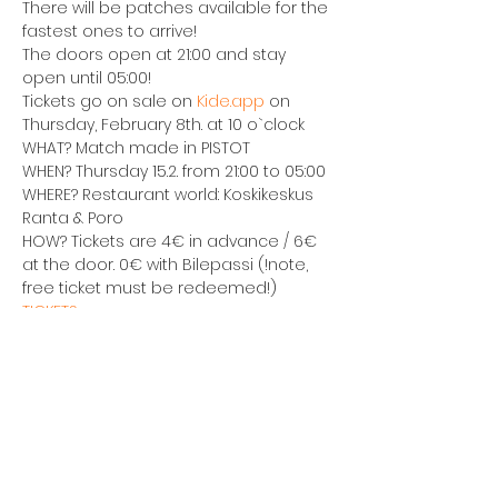
There will be patches available for the 
fastest ones to arrive!
The doors open at 21:00 and stay 
open until 05:00!
Tickets go on sale on 
Kide.app
 on 
Thursday, February 8th. at 10 o`clock
WHAT? Match made in PISTOT
WHEN? Thursday 15.2. from 21:00 to 05:00
WHERE? Restaurant world: Koskikeskus 
Ranta & Poro
HOW? Tickets are 4€ in advance / 6€ 
at the door. 0€ with Bilepassi (!note, 
free ticket must be redeemed!)
TICKETS
K-18
PISTOT is organized by TTO ry, TIRO ry 
and PIRATE ry
All PISTOT events are completely 
harassment-free and no form of 
harassment or discrimation is 
accepted. PISTOT parties include 