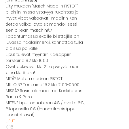
juhlintaan?💃🏼🕺
Liity mukaan "Match Made in PISTOT" -
bileisiin, missä ystävyys kukoistaa ja 
hyvät vibat valtaavat ilmapiirin. Ken 
tietää vaikka löytäisit mahdollisesti  
sen oikean matchin!💘
Tapahtumassa ekoille bilettäjille on 
luvassa haalarimerkki, kannattaa tulla 
ajoissa paikalle!
Liput tulevat myyntiin Kide.appiin 
torstaina 8.2. klo 10.00
Ovet aukeavat klo 21 ja pysyvät auki 
aina klo 5 asti!
MITÄ? Match made in PISTOT
MILLOIN? Torstaina 15.2. klo. 21:00-05:00
MISSÄ? Ravintolamaailma: Koskikeskus 
Ranta & Poro
MITEN? Liput ennakkoon 4€ / ovelta 6€, 
Bilepassilla 0€ (!huom ilmaislippu 
lunastettava!)
LIPUT
K-18