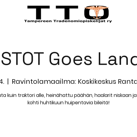
STÄ
TAPAHTUMAT
JÄSENILLE
ISTOT Goes Lan
4.
  |  
Ravintolamaailma: Koskikeskus Ranta
ta kuin traktori alle, heinähattu päähän, haalarit niskaan j
kohti huhtikuun huipentavia bileitä!
Registration is Closed
See other events