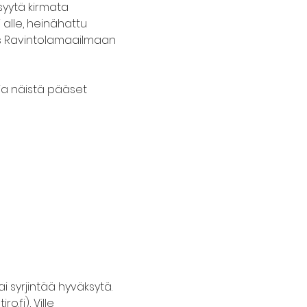
syytä kirmata 
 alle, heinähattu 
is Ravintolamaailmaan 
 ja näistä pääset 
i syrjintää hyväksytä. 
fi), Ville 