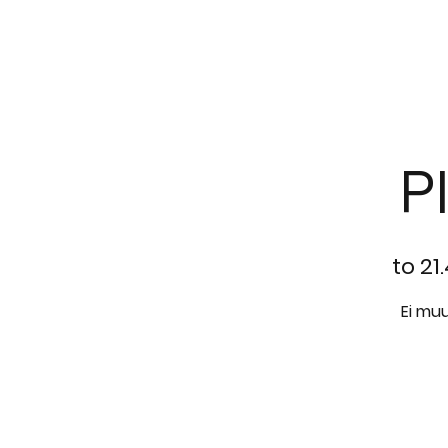
ETUSIVU
MEI
P
to 21.
Ei muu