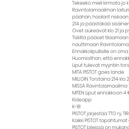
Tekeekö mieli kirmata jo 
Ravintolamaailman laitumil
päähän, haalarit niskaan 
21.4. ja päästäkää sisäine
Ovet aukeavat klo 21 ja p
Tiskiltä pääset tilaamaan
nauttimaan Ravintolamaa
Ennakkolipullisille on oma 
Huomioithan, että ennakko
Liput tulevat myyntiin torsta
MITÄ: PISTOT goes lande
MILLOIN: Torstaina 21.4. klo
MISSÄ: Ravintolamaailma: 
MITEN: Liput ennakkoon 4 
Kide.app
K-18
PISTOT järjestää TTO ry, TIR
Kaikki PISTOT tapahtumat 
PISTOT bileissä on mukana 