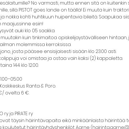
kesälaitumille? No varmasti, mutta ennen sitä on kuitenkin 
le, sillä PISTOT goes lande on täällä! Ei muuta kuin traktori
ja nokka kohti huhtikuun huipentavia bileitä. Saapukaa si
n maajussinne esiin!
ysyvät auki klo 05 saakka.
 muutakin kuin tinkimaitoa opiskelijaystävälliseen hintaan,
ilman molemmissa kerroksissa.
jono, josta pääsee ensisijaisesti sisään klo 23.00 asti.
lippuja voi omistaa ja ostaa vain kaksi (2) kappaletta.
ina 14.4. klo 12.00.
 21.00–05.00
Koskikeskus Ranta & Poro.
€/ ovelta 6 €.
O ry ja PIRATE ry
ovat täysin häirintävapaita eikä minkäänlaista häirintää ta
koulutetut häirintäyhdyshenkilöt Aarne (hairinta.aarne@tiro.