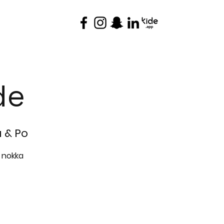
YHTEYSTIEDOT
de
 & Po
a nokka