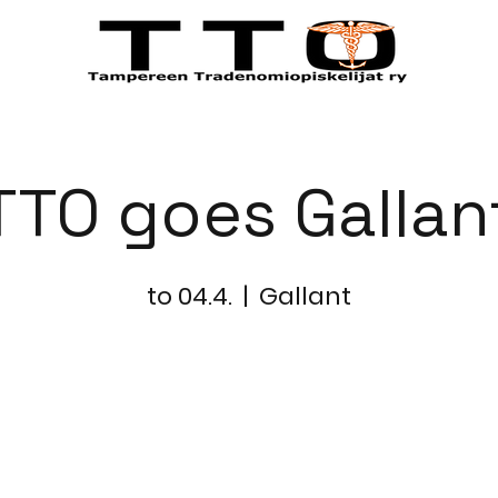
STÄ
TAPAHTUMAT
JÄSENILLE
TTO goes Gallan
to 04.4.
  |  
Gallant
Lippuja ei ole myynnissä
Katso muita tapahtumia