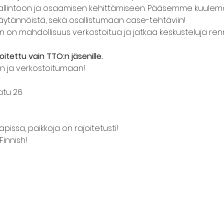
allintoon ja osaamisen kehittämiseen. Pääsemme kuulema
äytännöistä, sekä osallistumaan case-tehtäviin!
een on mahdollisuus verkostoitua ja jatkaa keskusteluja r
tettu vain TTO:n jäsenille.
an ja verkostoitumaan!
atu 26
pissa, paikkoja on rajoitetusti!
Finnish!