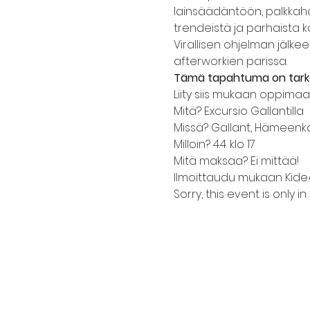
lainsäädäntöön, palkkah
trendeistä ja parhaista k
Virallisen ohjelman jälk
afterworkien parissa.
Tämä tapahtuma on tarkoi
Liity siis mukaan oppima
Mitä? Excursio Gallantilla
Missä? Gallant, Hämeenk
Milloin? 4.4. klo 17
Mitä maksaa? Ei mittää!
Ilmoittaudu mukaan Kide.a
Sorry, this event is only in 