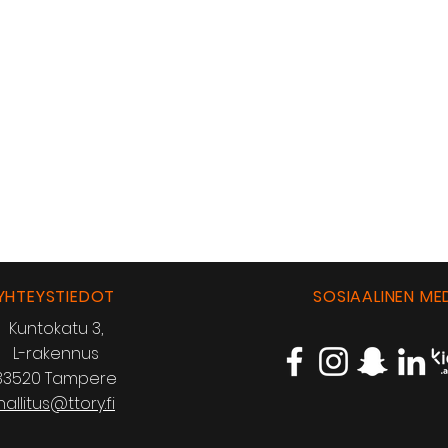
YHTEYSTIEDOT
SOSIAALINEN ME
Kuntokatu 3,
L-rakennus
33520 Tampere
hallitus@ttory.fi