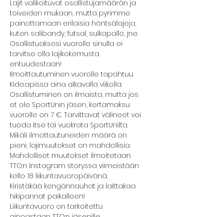
Lajit valikoituvat osallistujamäärän ja 
toiveiden mukaan, mutta pyrimme 
painottamaan erilaisia höntsälajeja, 
kuten salibandy, futsal, sulkapallo, jne. 
Osallistuaksesi vuorolle sinulla ei 
tarvitse olla lajikokemusta 
entuudestaan!
Ilmoittautuminen vuorolle tapahtuu 
Kide.apissa aina alkavalla viikolla. 
Osallistuminen on ilmaista, mutta jos 
et ole SportUnin jäsen, kertamaksu 
vuorolle on 7 €. Tarvittavat välineet voi 
tuoda itse tai vuokrata SportUnilta.
Mikäli ilmottautuneiden määrä on 
pieni, lajimuutokset on mahdollisia.
Mahdolliset muutokset ilmoitetaan 
TTO:n Instagram storyssa viimeistään 
kello 18 liikuntavuoropäivänä.
Kiristäkää kengännauhat ja laittakaa 
hikipannat paikalleen!
Liikuntavuoro on tarkoitettu 
ainoastaan TTO:n jäsenille.