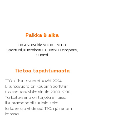
Lippuja ei ole myynnissä
Katso muita tapahtumia
Paikka & aika
03.4.2024 klo 20.00 – 21.00
Sportuni, Kuntokatu 3, 33520 Tampere,
Suomi
Tietoa tapahtumasta
TTO:n liikuntavuorot kevät 2024
Liikuntavuoro on Kaupin SportUnin 
tiloissa keskiviikkoisin klo 20:00–21:00. 
Tarkoituksena on tarjota erilaisia 
liikuntamahdollisuuksia sekä 
lajikokeiluja yhdessä TTO:n jäsenten 
kanssa.