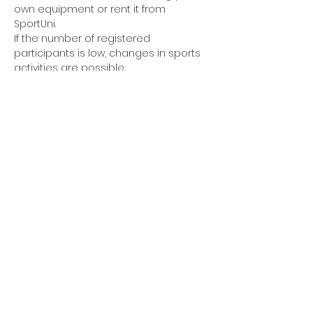
own equipment or rent it from 
SportUni.
If the number of registered 
participants is low, changes in sports 
activities are possible.
Any changes will be announced in 
TTO's Instagram story no later than 
18:00 on the day of the sports shift.
Tighten your shoelaces and put on 
your sweatbands!
The sports shift is intended exclusively 
for TTO members.
SIGNUPS
SOSIAALINEN MEDIA