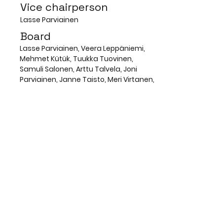
Vice chairperson
Lasse Parviainen
Board
Lasse Parviainen, Veera Leppäniemi,
Mehmet Kütük, Tuukka Tuovinen,
Samuli Salonen, Arttu Talvela, Joni
Parviainen, Janne Taisto, Meri Virtanen,
Tiina Närhi, Christoffer Lindblom
2013
Chairperson
Veli-Matti Peltola
Vice chairperson
Joonas Inha
Board
Joonas Inha, Tiina Närhi, Veera Hahtala,