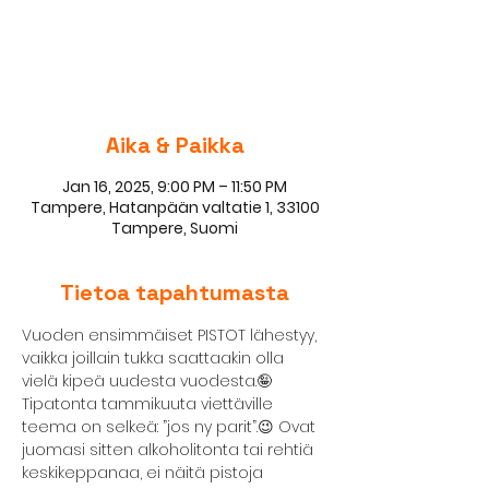
Lippuja ei ole myynnissä
Katso muita tapahtumia
Aika & Paikka
Jan 16, 2025, 9:00 PM – 11:50 PM
Tampere, Hatanpään valtatie 1, 33100
Tampere, Suomi
Tietoa tapahtumasta
Vuoden ensimmäiset PISTOT lähestyy, 
vaikka joillain tukka saattaakin olla 
vielä kipeä uudesta vuodesta.🤪
Tipatonta tammikuuta viettäville 
teema on selkeä: ”jos ny parit”.😉 Ovat 
juomasi sitten alkoholitonta tai rehtiä 
keskikeppanaa, ei näitä pistoja 