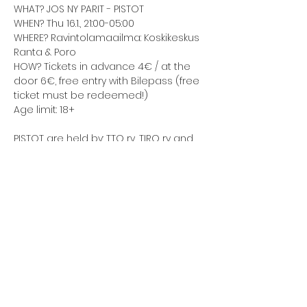
WHAT? JOS NY PARIT - PISTOT
WHEN? Thu 16.1., 21:00-05:00
WHERE? Ravintolamaailma: Koskikeskus 
Ranta & Poro
HOW? Tickets in advance 4€ / at the 
door 6€, free entry with Bilepass (free 
ticket must be redeemed!)
Age limit: 18+
PISTOT are held by: TTO ry, TIRO ry and 
PIRATE ry
All PISTOT events are completely 
harassment-free, and no harassment 
or discrimination of any kind is 
tolerated. Trained harassment 
contact persons will be present at 
the event: Jose, Laura 
(
hairinta.laura@ttory.fi
), Aino 
(
hairinta.aino@piratery.fi
)