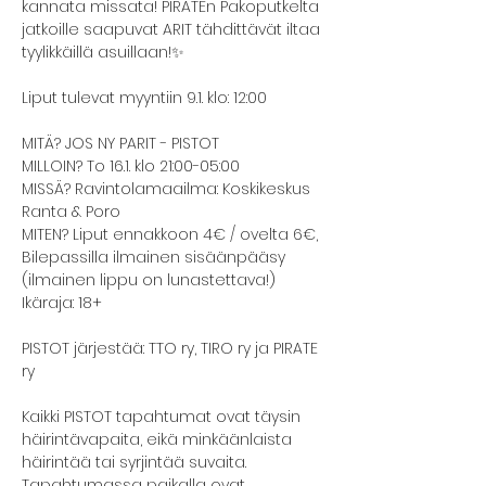
kannata missata! PIRATEn Pakoputkelta 
jatkoille saapuvat ARIT tähdittävät iltaa 
tyylikkäillä asuillaan!✨
Liput tulevat myyntiin 9.1. klo: 12:00
MITÄ? JOS NY PARIT - PISTOT
MILLOIN? To 16.1. klo 21:00-05:00
MISSÄ? Ravintolamaailma: Koskikeskus 
Ranta & Poro
MITEN? Liput ennakkoon 4€ / ovelta 6€, 
Bilepassilla ilmainen sisäänpääsy 
(ilmainen lippu on lunastettava!)
Ikäraja: 18+
PISTOT järjestää: TTO ry, TIRO ry ja PIRATE 
ry
Kaikki PISTOT tapahtumat ovat täysin 
häirintävapaita, eikä minkäänlaista 
häirintää tai syrjintää suvaita. 
Tapahtumassa paikalla ovat 