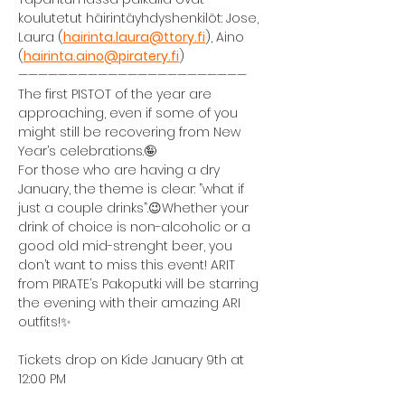
koulutetut häirintäyhdyshenkilöt: Jose, 
Laura (
hairinta.laura@ttory.fi
), Aino 
(
hairinta.aino@piratery.fi
)
———————————————————————
The first PISTOT of the year are 
approaching, even if some of you 
might still be recovering from New 
Year’s celebrations.🤪
For those who are having a dry 
January, the theme is clear: ”what if 
just a couple drinks”.😉Whether your 
drink of choice is non-alcoholic or a 
good old mid-strenght beer, you 
don’t want to miss this event! ARIT 
from PIRATE’s Pakoputki will be starring 
the evening with their amazing ARI 
outfits!✨
Tickets drop on Kide January 9th at 
12:00 PM