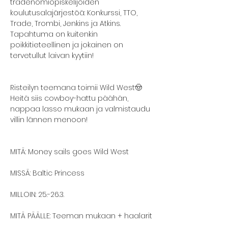
tradenomiopiskelijoiden 
koulutusalajärjestöä: Konkurssi, TTO, 
Trade, Trombi, Jenkins ja Atkins. 
Tapahtuma on kuitenkin 
poikkitieteellinen ja jokainen on 
tervetullut laivan kyytiin!
Risteilyn teemana toimii Wild West🤠 
Heitä siis cowboy-hattu päähän, 
nappaa lasso mukaan ja valmistaudu 
villin lännen menoon!
MITÄ: Money sails goes Wild West
MISSÄ: Baltic Princess
MILLOIN: 25.-26.3.
MITÄ PÄÄLLE: Teeman mukaan + haalarit