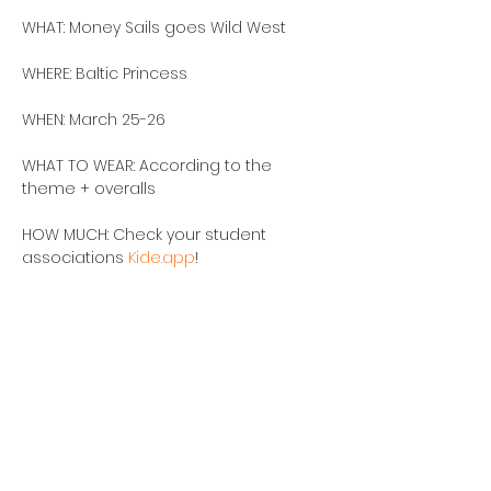
WHAT: Money Sails goes Wild West
WHERE: Baltic Princess
WHEN: March 25-26
WHAT TO WEAR: According to the 
theme + overalls
HOW MUCH: Check your student 
associations 
Kide.app
!
🎟️ TICKET sales start on 
Kide.app
 on 
Friday, January 16th at 12
‼️ NOTE that student associations 
have their own ticket sales, so make 
sure that you buy your ticket from the 
correct association. This ensures you’ll 
get the correct bus transportation to 