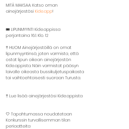
MITÄ MAKSAA: Katso oman 
ainejärjestösi 
Kide.app
!
🎟️ LIPUNMYYNTI Kide.appissa 
perjantaina 16.1. Klo. 12
‼️ HUOM Ainejärjestöillä on omat 
lipunmyyntinsä, joten varmista, että 
ostat lipun oikean ainejärjestön 
Kide.appista. Näin varmistat pääsyn 
laivalle oikeasta bussikuljetuspaikasta 
tai vaihtoehtoisesti suoraan Turusta.
‼️ Lue lisää ainejärjestösi Kide.appista
🤍 Tapahtumassa noudatetaan 
Konkurssin turvallisemman tilan 
periaatteita