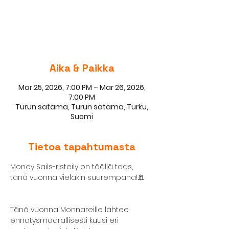
Rekisteröityminen on suljettu
Katso muita tapahtumia
Aika & Paikka
Mar 25, 2026, 7:00 PM – Mar 26, 2026,
7:00 PM
Turun satama, Turun satama, Turku,
Suomi
Tietoa tapahtumasta
Money Sails-risteily on täällä taas, 
tänä vuonna vieläkin suurempana!🚢
Tänä vuonna Monnareille lähtee 
ennätysmäärällisesti kuusi eri 