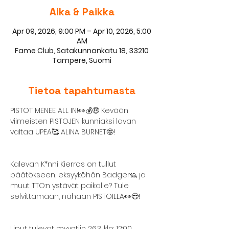
Aika & Paikka
Apr 09, 2026, 9:00 PM – Apr 10, 2026, 5:00
AM
Fame Club, Satakunnankatu 18, 33210
Tampere, Suomi
Tietoa tapahtumasta
PISTOT MENEE ALL IN!👀💰🤑 Kevään 
viimeisten PISTOJEN kunniaksi lavan 
valtaa UPEA🥰 ALINA BURNET🤩!
Kalevan K*nni Kierros on tullut 
päätökseen, eksyyköhän Badger🦡 ja 
muut TTO:n ystävät paikalle? Tule 
selvittämään, nähään PISTOILLA👀😎!
Liput tulevat myyntiin 26.3. klo: 12:00