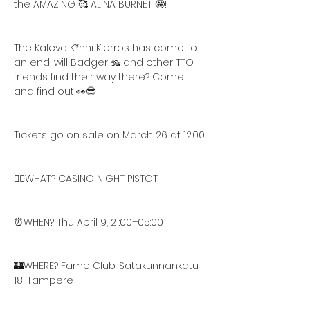
the AMAZING 🥰 ALINA BURNET 🤩!
The Kaleva K*nni Kierros has come to 
an end, will Badger 🦡 and other TTO 
friends find their way there? Come 
and find out!👀😎
Tickets go on sale on March 26 at 12:00
❤️‍🔥WHAT? CASINO NIGHT PISTOT
⏰WHEN? Thu April 9, 21:00–05:00
🏰WHERE? Fame Club: Satakunnankatu 
18, Tampere