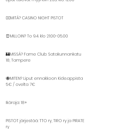
❤️‍🔥MITÄ? CASINO NIGHT PISTOT
⏰MILLOIN? To 9.4. klo 21:00-05.00
🏰MISSÄ? Fame Club: Satakunnankatu 
18, Tampere
🐝MITEN? Liput ennakkoon Kide.appista 
5€ / ovelta 7€
Ikäraja: 18+
PISTOT järjestää: TTO ry, TIRO ry ja PIRATE 
ry