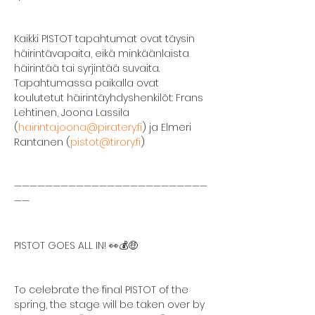
Kaikki PISTOT tapahtumat ovat täysin 
häirintävapaita, eikä minkäänlaista 
häirintää tai syrjintää suvaita. 
Tapahtumassa paikalla ovat 
koulutetut häirintäyhdyshenkilöt: Frans 
Lehtinen, Joona Lassila 
(
hairinta.joona@piratery.fi
) ja Elmeri 
Rantanen (
pistot@tirory.fi
)
—————————————————————————
——
PISTOT GOES ALL IN! 👀💰🤑
To celebrate the final PISTOT of the 
spring, the stage will be taken over by 