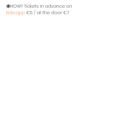
🐝HOW? Tickets in advance on 
Kide.app
 €5 / at the door €7
Age limit: 18+
Organized by: TTO ry, TIRO ry and PIRATE 
ry
All PISTOT events are completely 
harassment-free, and any form of 
harassment or discrimination will not 
be tolerated. Trained harassment 
contact persons will be present at 
the event: Frans Lehtinen, Joona 
Lassila (
hairinta.joona@piratery.fi
) and 
Elmeri Rantanen (
pistot@tirory.fi
)