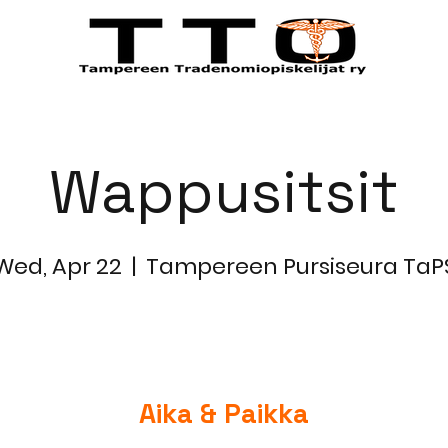
 US
EVENTS
FOR MEMBERS
New
Wappusitsit
Wed, Apr 22
  |  
Tampereen Pursiseura TaP
Aika & Paikka